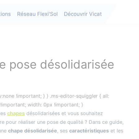
tions
Réseau Flexi'Sol
Découvrir Vicat
ne pose désolidarisée
:none !important; } } .ms-editor-squiggler { all:
x !important; width: 0px !important; }
 les
chapes
désolidarisées et vous souhaitez
re pour réaliser une pose de qualité ? Dans ce guide,
 une
chape désolidarisée
, ses
caractéristiques
et les