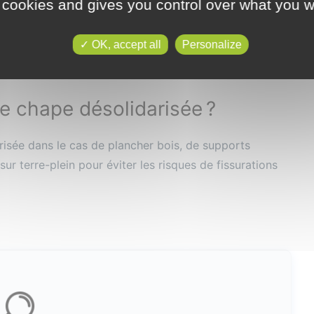
 cookies and gives you control over what you w
rmique et/ou phonique plutôt qu'un simple film de
t inséré entre la chape et la dalle.
OK, accept all
Personalize
ne chape désolidarisée ?
arisée dans le cas de plancher bois, de supports
ur terre-plein pour éviter les risques de fissurations