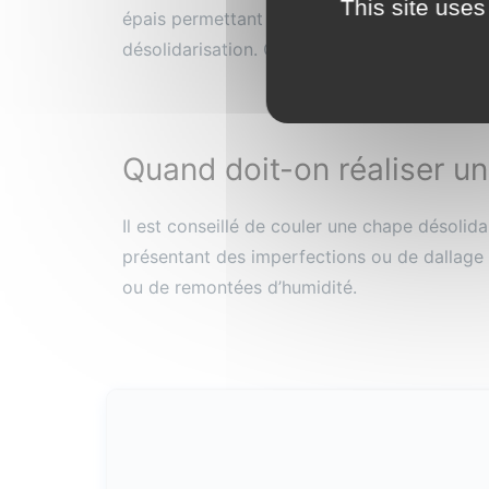
This site uses
épais permettant d'améliorer l'isolation the
désolidarisation. Cet isolant est généralemen
Quand doit-on réaliser u
Il est conseillé de couler une chape désolid
présentant des imperfections ou de dallage s
ou de remontées d’humidité.