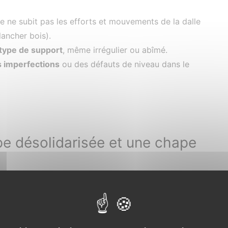
le ne subit pas les efforts et mouvements de la dalle
lancher bois).
 type de support
, même irrégulier ou abîmé.
 imperfections
ou des défauts de niveau dans le
 chape désolidarisée et une chape
ntes utilisent toutes les deux un élément pour séparer
t pas tout à fait identiques.
 désolidarisée
par le fait qu'elle utilise un isolant