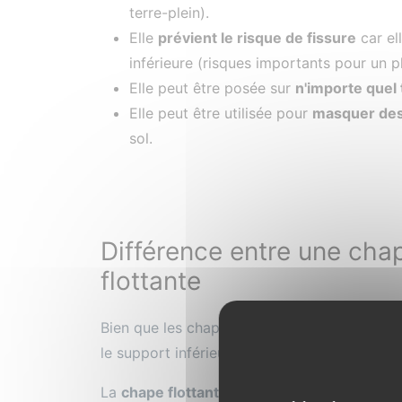
terre-plein).
Elle
prévient le risque de fissure
car el
inférieure (risques importants pour un p
Elle peut être posée sur
n'importe quel
Elle peut être utilisée pour
masquer des
sol.
​​​​​​​Différence entre une
flottante
Bien que les chapes désolidarisées et flotta
le support inférieur de la chape, elles ne son
La
chape flottante se distingue de la chape