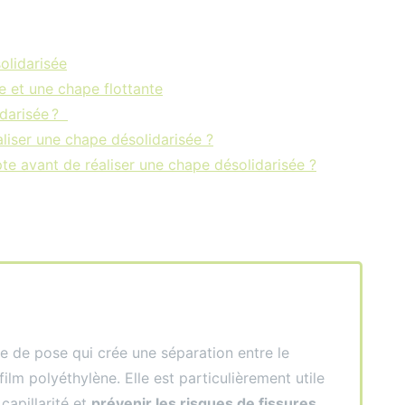
olidarisée
e et une chape flottante
idarisée ?
aliser une chape désolidarisée ?
te avant de réaliser une chape désolidarisée ?
e de pose qui crée une séparation entre le
film polyéthylène. Elle est particulièrement utile
capillarité et
prévenir les risques de fissures
,