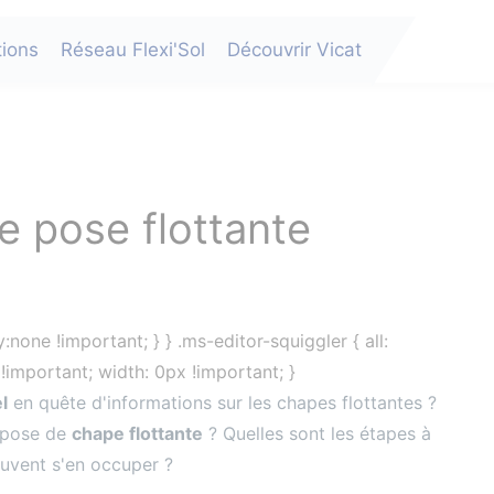
tions
Réseau Flexi'Sol
Découvrir Vicat
e pose flottante
:none !important; } } .ms-editor-squiggler { all:
x !important; width: 0px !important; }
l
en quête d'informations sur les chapes flottantes ?
 pose de
chape flottante
? Quelles sont les étapes à
euvent s'en occuper ?