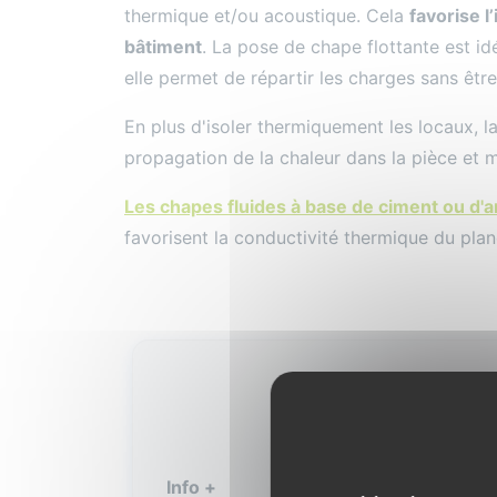
thermique et/ou acoustique. Cela
favorise l
bâtiment
. La pose de chape flottante est id
elle permet de répartir les charges sans être
En plus d'isoler thermiquement les locaux, l
propagation de la chaleur dans la pièce et mi
Les chapes fluides à base de ciment ou d'a
favorisent la conductivité thermique du plan
Info +