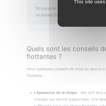
This site uses
On parle de pose flottante pour signifi
un isolant thermique et/ou acoustique
Quels sont les conseils 
flottantes ?
Voici quelques conseils de mise en œuvre à 
flottante :
L'épaisseur de la chape
: elle doit être 
charges qui seront supportées. Une ép
suffisante pour une chape flottante, att