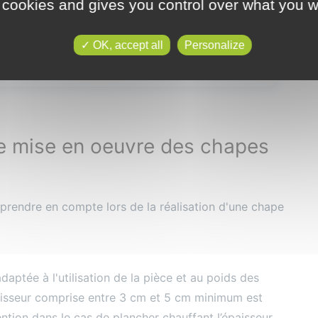
 cookies and gives you control over what you w
er que la chape est désolidarisée du sol par
OK, accept all
Personalize
de mise en oeuvre des chapes
prendre en compte lors de la réalisation d'une chape
adaptée à l'utilisation de la pièce et au poids des
aisseur comprise entre 3 cm et 5 cm minimum est
ention dans le cas de plancher chauffant l’épaisseur