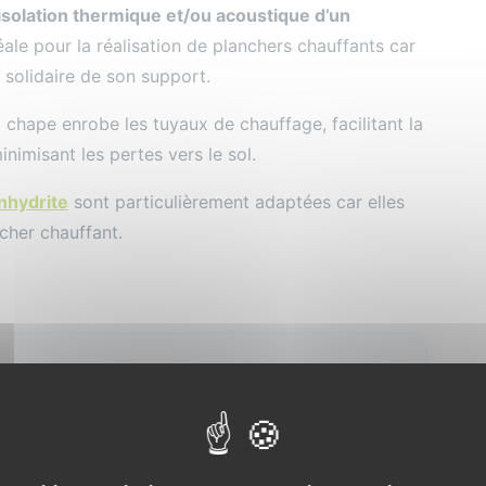
’isolation thermique et/ou acoustique d’un
éale pour la réalisation de planchers chauffants car
 solidaire de son support.
a chape enrobe les tuyaux de chauffage, facilitant la
nimisant les pertes vers le sol.
nhydrite
sont particulièrement adaptées car elles
cher chauffant.