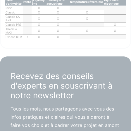
rente
température réversible
d'anhydrite
ène
acoustique
électrique
Initio
X
X
Classic
X
X
X
Classic SA
X
X
X
R+R
Classic PRE
X
X
X
Thermio
X
X
X
X
MAX
Excelio R+R
X
X
X
Recevez des conseils
d'experts en souscrivant à
notre newsletter
Tous les mois, nous partageons avec vous des
infos pratiques et claires qui vous aideront à
faire vos choix et à cadrer votre projet en amont