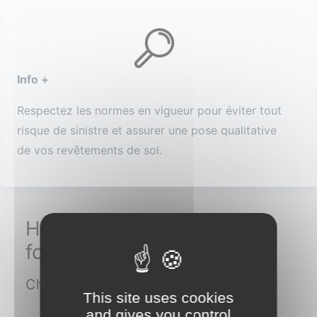
Info +
Respectez les normes en vigueur pour éviter tout
risque de sinistre et assurer une pose qualitative
de vos revêtements de sol.
Humidité résiduelle en
fonction du type de chape
Chapes fluides à base de ciment
This site uses cookies
and gives you control