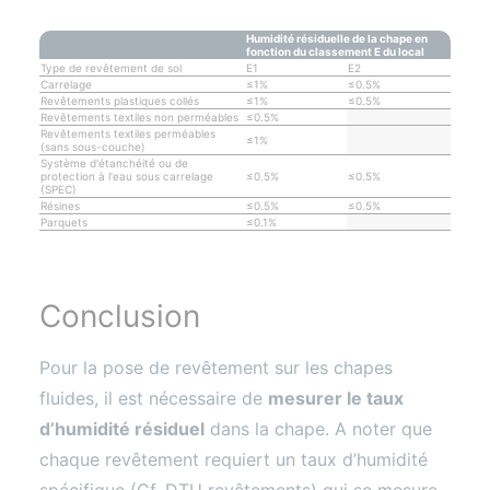
Humidité résiduelle de la chape en
fonction du classement E du local
Type de revêtement de sol
E1
E2
Carrelage
≤1%
≤0.5%
Revêtements plastiques collés
≤1%
≤0.5%
Revêtements textiles non perméables
≤0.5%
Revêtements textiles perméables
≤1%
(sans sous-couche)
Système d'étanchéité ou de
protection à l'eau sous carrelage
≤0.5%
≤0.5%
(SPEC)
Résines
≤0.5%
≤0.5%
Parquets
≤0.1%
Conclusion
Pour la pose de revêtement sur les chapes
fluides, il est nécessaire de
mesurer le taux
d’humidité résiduel
dans la chape. A noter que
chaque revêtement requiert un taux d’humidité
spécifique (Cf. DTU revêtements) qui se mesure