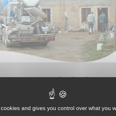
s pour cette application ?
 ciment
voirage
est un mortier allégé fluide à base de ciment et de b
 cookies and gives you control over what you w
tion de travaux de ravoirage allégé, de mise à niveau et de