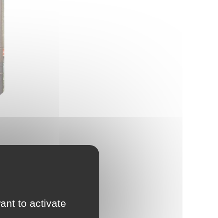
illes
ant to activate