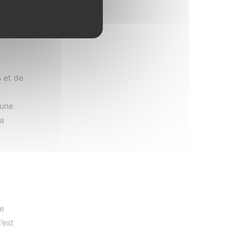
0
ble
 on
s et de
 une
a
e
’est