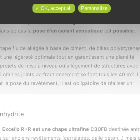
tes masses volumiques possibles comprises
entre 300 et 70
OK, accept all
Personalize
rement recouverte par une chape fluide. Il n’est pas possi
e ou thermique entre le ravoirage et la chape fluide sauf si
dans ce cas la
pose d’un isolant acoustique
est
possible
.
hape fluide allégée à base de ciment, de billes polystyrène
nt une légèreté optimale tout en garantissant une planéité
es projets de mise à niveau ou allégement de structures avec
0 cm.Les joints de fractionnement se font tous les 40 m2. L
 la pose du revêtement, il est obligatoire de réaliser un
nhydrite
 - Excelio R+R est une chape ultrafine C30F8
destinée entr
e sur anciens revêtements (carrelages, dalle béton...) mais c