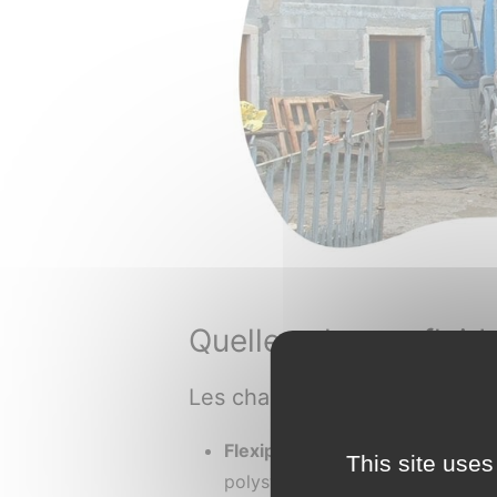
Quelles chapes fluide
Les chapes fluides à base de
Flexiperf : La chape - Léger Ra
This site uses
polystyrène destiné à la réalisa