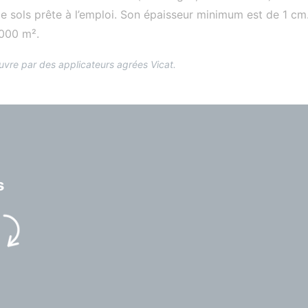
e sols prête à l’emploi. Son épaisseur minimum est de 1 cm
1000 m².
uvre par des applicateurs agrées Vicat.
s