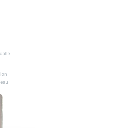
dalle
tion
reau