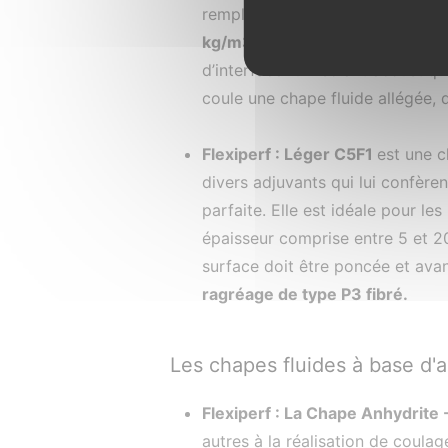
remplissage. Il existe différen
kg/m3.
Cette chape est obligatoi
d’interfacer un isolant acoustiqu
coule une chape fluide allégée, 
Flexiperf : Léger C5F1
est une c
divers adjuvants qui lui confère
parfaite. Elle est idéale pour l
épaisseur comprise entre 5 et 2
surface doit être poncée et avant
ragréage de type P3 fibré.
Les chapes fluides à base d'a
Flexiperf : La Chape Anhydrite
autres à la réalisation de coulag