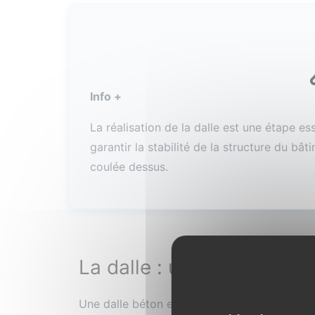
Info +
La réalisation de la dalle est une étape es
garantir la stabilité de la structure du bât
coulée dessus.
La dalle : une étape cruci
Une dalle béton est un
élément structurel
i