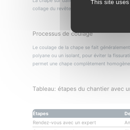
La chape sur dalle béton rend le sol parfait
This site uses
collage du revêtement de sol, comme du car
Processus de coulage
Le coulage de la chape se fait généralement 
polyane ou un isolant, pour éviter la fissura
permet une chape complètement homogène e
Tableau: étapes du chantier avec u
Étapes
De
Rendez-vous avec un expert
An