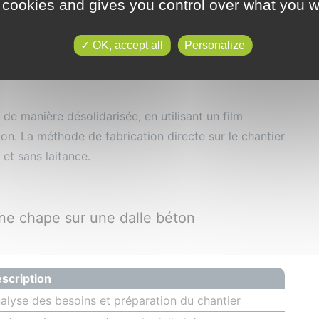
ement plan, assurant une planimétrie parfaite pour le
 cookies and gives you control over what you w
relage ou du parquet.
OK, accept all
Personalize
de manière désolidarisée, en utilisant un film
tion. La méthode de fabrication directe sur le chantier
t sans laitance.
ne chape sur une dalle béton
scription
alyse des besoins et préparation du chantier