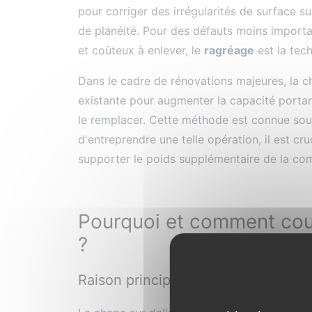
pour corriger des irrégularités de surface s
de planéité. Pour des défauts moins importan
et coûteux à enlever, le
ragréage
est la tech
Dans le cadre de rénovations majeures, la 
existante pour augmenter la capacité portant
le remplacer. Cette méthode est connue sou
d'entreprendre une telle opération, il est cr
supporter le poids supplémentaire de la co
Pourquoi et comment coul
?
Raison principale