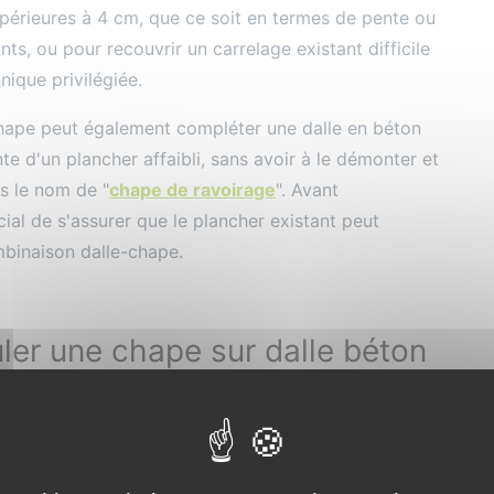
upérieures à 4 cm, que ce soit en termes de pente ou
ts, ou pour recouvrir un carrelage existant difficile
nique privilégiée.
chape peut également compléter une dalle en béton
e d'un plancher affaibli, sans avoir à le démonter et
s le nom de "
chape de ravoirage
". Avant
ucial de s'assurer que le plancher existant peut
mbinaison dalle-chape.
er une chape sur dalle béton