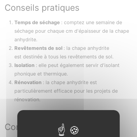
Conseils pratiques
Temps de séchage
: comptez une semaine de
séchage pour chaque cm d'épaisseur de la chape
anhydrite.
Revêtements de sol
: la chape anhydrite
est destinée à tous les revêtements de sol.
Isolation
: elle peut également servir d'isolant
phonique et thermique.
Rénovation
: la chape anhydrite est
particulièrement efficace pour les projets de
rénovation.
Conclusion