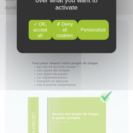
over what you want to
activate
durable.
OK,
Deny
accept
all
Personalize
all
cookies