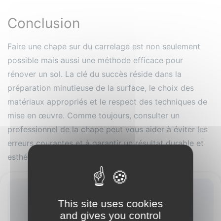
Conclusion
Faire une chape sur du carrelage est non seulement
possible mais aussi une méthode efficace pour
rénover un sol. La clé du succès réside dans la
préparation minutieuse de la surface, le choix des
matériaux appropriés et le respect des techniques de
mise en œuvre. Comme toujours, consulter un
professionnel de la chape peut vous aider à éviter les
erreurs courantes et à garantir un résultat durable et
esthétiquement agréable.
This site uses cookies
and gives you control