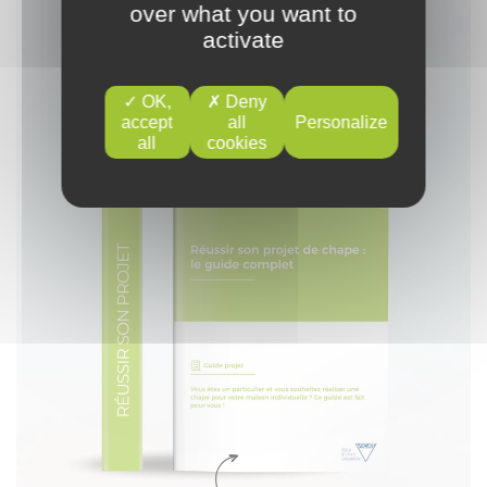
over what you want to
activate
OK,
Deny
accept
all
Personalize
all
cookies