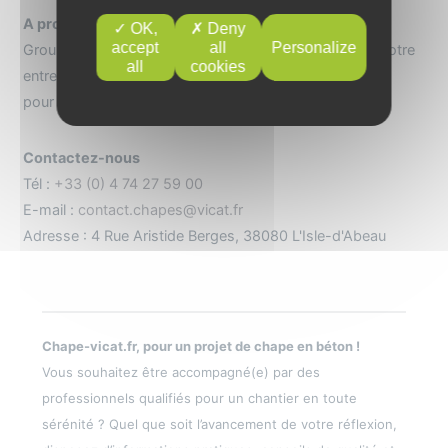
A propos
OK,
Deny
accept
all
Personalize
Groupe cimentier international présent dans 12 pays, notre
all
cookies
entreprise propose une gamme de produits et services
pour la construction.
Contactez-nous
Tél :
+33 (0) 4 74 27 59 00
E-mail :
contact.chapes@vicat.fr
Adresse : 4 Rue Aristide Berges, 38080 L'Isle-d'Abeau
Chape-vicat.fr, pour un projet de chape en béton !
Vous souhaitez être accompagné(e) par des
professionnels qualifiés pour un chantier en toute
sérénité ? Quel que soit l’avancement de votre réflexion,