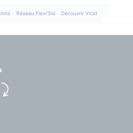
tions
Réseau Flexi'Sol
Découvrir Vicat
s