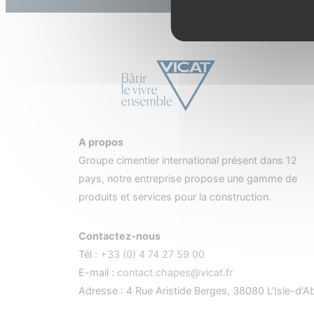
A propos
Groupe cimentier international présent dans 12
pays, notre entreprise propose une gamme de
produits et services pour la construction.
Contactez-nous
Tél :
+33 (0) 4 74 27 59 00
E-mail :
contact.chapes@vicat.fr
Adresse : 4 Rue Aristide Berges, 38080 L'Isle-d'A