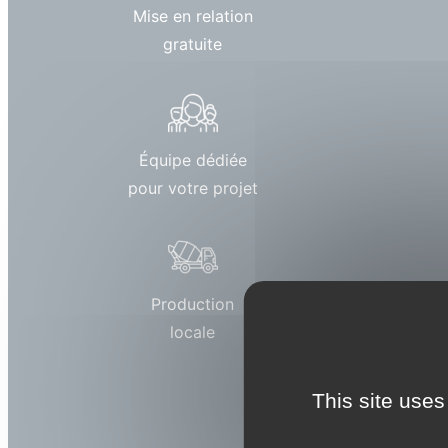
Mise en relation
gratuite
Équipe dédiée
pour votre projet
Production
locale
This site uses