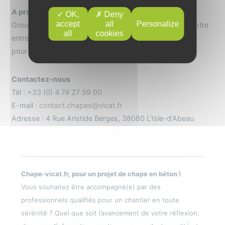
A propos
OK,
Deny
accept
all
Personalize
Groupe cimentier international présent dans 12 pays, notre
all
cookies
entreprise propose une gamme de produits et services
pour la construction.
Contactez-nous
Tél :
+33 (0) 4 74 27 59 00
E-mail :
contact.chapes@vicat.fr
Adresse : 4 Rue Aristide Berges, 38080 L'Isle-d'Abeau
Chape-vicat.fr, pour un projet de chape en béton !
Vous souhaitez être accompagné(e) par des
professionnels qualifiés pour un chantier en toute
sérénité ? Quel que soit l’avancement de votre réflexion,