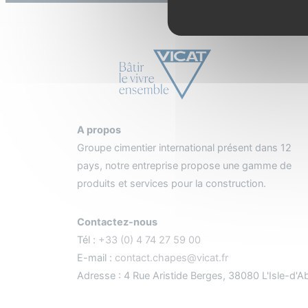
A propos
Groupe cimentier international présent dans 12
pays, notre entreprise propose une gamme de
produits et services pour la construction.
Contactez-nous
Tél :
+33 (0) 4 74 27 59 00
E-mail :
contact.chapes@vicat.fr
Adresse : 4 Rue Aristide Berges, 38080 L'Isle-d'A