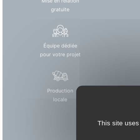
Mise en relation
gratuite
Équipe dédiée
pour votre projet
Production
locale
This site uses