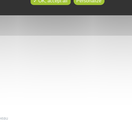
OK, accept all
Personalize
beau