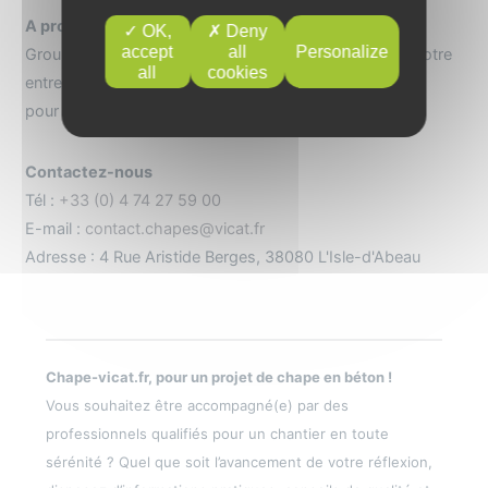
A propos
OK,
Deny
accept
all
Personalize
Groupe cimentier international présent dans 12 pays, notre
all
cookies
entreprise propose une gamme de produits et services
pour la construction.
Contactez-nous
Tél :
+33 (0) 4 74 27 59 00
E-mail :
contact.chapes@vicat.fr
Adresse : 4 Rue Aristide Berges, 38080 L'Isle-d'Abeau
Chape-vicat.fr, pour un projet de chape en béton !
Vous souhaitez être accompagné(e) par des
professionnels qualifiés pour un chantier en toute
sérénité ? Quel que soit l’avancement de votre réflexion,