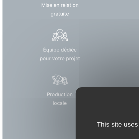
Mise en relation
gratuite
Équipe dédiée
pour votre projet
Production
locale
This site uses