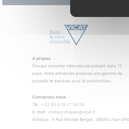
A propos
Groupe cimentier international présent dans 12
pays, notre entreprise propose une gamme de
produits et services pour la construction.
Contactez-nous
Tél :
+33 (0) 4 74 27 59 00
E-mail :
contact.chapes@vicat.fr
Adresse : 4 Rue Aristide Berges, 38080 L'Isle-d'A