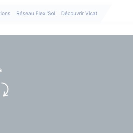
tions
Réseau Flexi'Sol
Découvrir Vicat
s