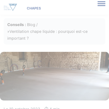
Togg
Conseils :
Blog
Ventilation chape liquide : pourquoi est-ce
important ?
Le 10 octobre 2023 - ⏱️️ 4 min