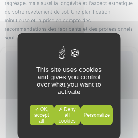
ragréage, mais aussi la longévité et l'aspect esthétique
de votre revêtement de sol. Une planification
minutieuse et la prise en compte des
recommandations des fabricants et des professionnels
sont donc cruciales pour un résultat optimal.
This site uses cookies
and gives you control
over what you want to
activate
OK,
Deny
accept
all
Personalize
all
cookies