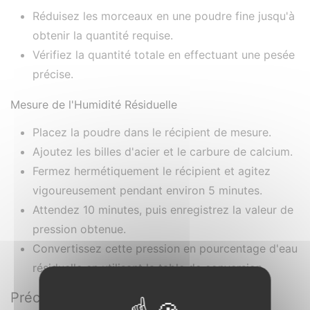
Réduisez les morceaux en une poudre fine jusqu'à
obtenir la quantité requise.
Vérifiez la quantité totale en effectuant une pesée
précise.
Mesure de l'Humidité Résiduelle
Placez la poudre dans le récipient de mesure.
Ajoutez les billes d'acier et le carbure de calcium.
Fermez hermétiquement le récipient et agitez
vigoureusement pendant environ 5 minutes.
Attendez 10 minutes, puis enregistrez la valeur de
pression obtenue.
Convertissez cette pression en pourcentage d'eau
résiduelle en utilisant la table de conversion.
Précautions d'Emploi à Respecter ⚠️