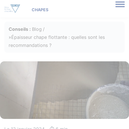
Togg
Conseils :
Blog
Épaisseur chape flottante : quelles sont les
recommandations ?
Le 12 janvier 2024 - ⏱️️ 6 min