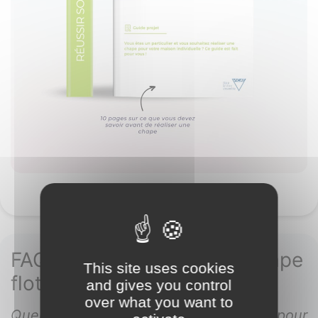
FAQ sur l'épaisseur de la chape
This site uses cookies
flottante
and gives you control
over what you want to
Quelle est l'épaisseur minimale requise pour