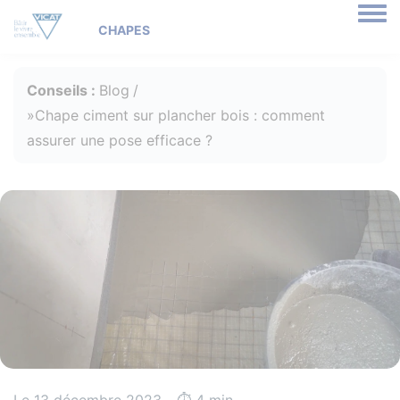
Togg
Conseils :
Blog
Chape ciment sur plancher bois : comment
assurer une pose efficace ?
Le 13 décembre 2023 - ⏱️️ 4 min