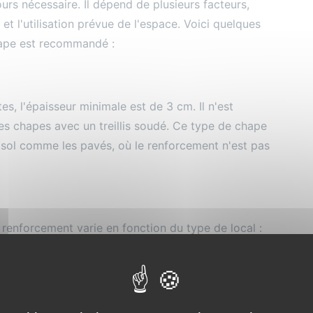
rs nécessaire. Il dépend de plusieurs facteurs,
 et l'utilisation prévue de l'espace. Voici quelques
hape est recommandé :
, l'épaisseur minimale est de 3 cm. Il n'est
s chapes avec un treillis soudé. Ce type de chape
 sol comme les pavés, où le renforcement n'est pas
 renforcement varie en fonction du type de local :
espaces comme les locaux d'habitation, une
 et il n'est pas nécessaire d'ajouter un treillis