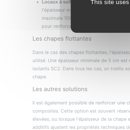
This site uses
Locaux à sollicitation modérée
: Dans d
l'épaisseur minimale recommandée est de
maximale 100mm x 100mm et de masse m
pour renforcer la chape.
Les chapes flottantes
Dans le cas des chapes flottantes, l'épaisse
utilisé. Une épaisseur minimale de 5 cm est
isolants SC2. Dans tous les cas, un treillis 
chape.
Les autres solutions
Il est également possible de renforcer une c
composites. Cette option est souvent réserv
élevées, ou lorsque l'épaisseur de la chape 
additifs ajustent les propriétés techniques 