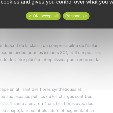
 cookies and gives you control over what you w
es espaces comme les galeries commerciales,
 6 cm. Dans ce cas, un treillis soudé de maille
inimale 325g/m2 doit être placé à mi-épaisseur
OK, accept all
Personalize
ur dépend de la classe de compressibilité de l'isolant
 recommandée pour les isolants SC1, et 6 cm pour les
soudé doit être placé à mi-épaisseur pour renforcer la
hape en utilisant des fibres synthétiques et
ée aux espaces publics où les charges sont très
est suffisante à environ 4 cm. Les fibres avec des
de la chape, la rendant plus dure et augmentant sa