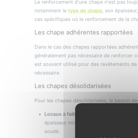
Le renforcement d'une chape n'est pas toujou
notamment le
type de chape
, son épaisseur,
cas spécifiques où le renforcement de la c
Les chape adhérentes rapportées
Dans le cas des chapes rapportées adhérentes
généralement pas nécessaire de renforcer ce
est souvent utilisé pour des revêtements de
nécessaire.
Les chapes désolidarisées
Pour les chapes désolidarisées, le besoin de
Locaux à faible sollicitation
: Dans des 
épaisseur minimale de 5 cm est suffisante,
soudé.