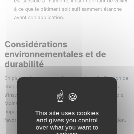
est sensible à l'humidité, il est important de veiller
à ce que le bâtiment soit suffisamment étanche
avant son application.
Considérations
environnementales et de
durabilité
En plus de fournir un confort thermique, l'utilisation de
chape anhydrite dans les planchers rafraîchissants
s'inscrit dans une démarche de construction durable.
Moins énergivore et utilisant des matériaux moins
impactants pour l'environnement, cette solution
This site uses cookies
and gives you control
favorise une approche écologique de la climatisation.
over what you want to